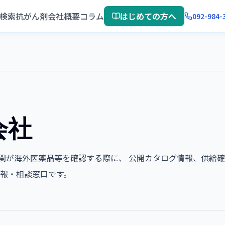
検索
抗がん剤
会社概要
コラム
はじめての方へ
092-984-
会社
医療機関が海外医薬品等を確認する際に、 公開カタログ情報、供給
報・相談窓口です。