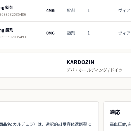
mg 錠剤
4MG
錠剤
1
ヴィア
8699532035486
mg 錠剤
8MG
錠剤
1
ヴィア
8699532035493
KARDOZIN
デバ・ホールディング / ドイツ
適応
商品名: カルデュラ）は、選択的α1受容体遮断薬に
高血圧症,