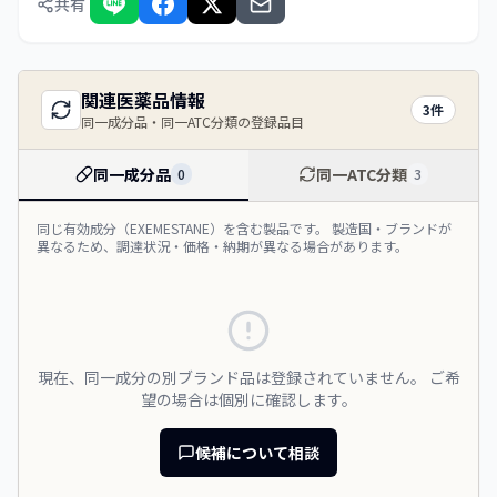
共有
関連医薬品情報
3
件
同一成分品・同一ATC分類の登録品目
同一成分品
同一ATC分類
0
3
同じ有効成分（
EXEMESTANE
）を含む製品です。 製造国・ブランドが
異なるため、調達状況・価格・納期が異なる場合があります。
現在、同一成分の別ブランド品は登録されていません。 ご希
望の場合は個別に確認します。
候補について相談