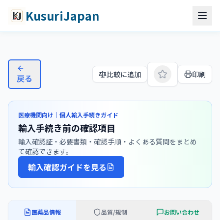
コンテンツへスキップ
メインコンテンツへスキップ
KusuriJapan
アロマシン（エキセメスタン）
比較に追加
印刷
戻る
医療機関向け｜個人輸入手続きガイド
輸入手続き前の確認項目
輸入確認証・必要書類・確認手順・よくある質問をまとめ
て確認できます。
輸入確認ガイドを見る
医薬品情報
品質/規制
お問い合わせ