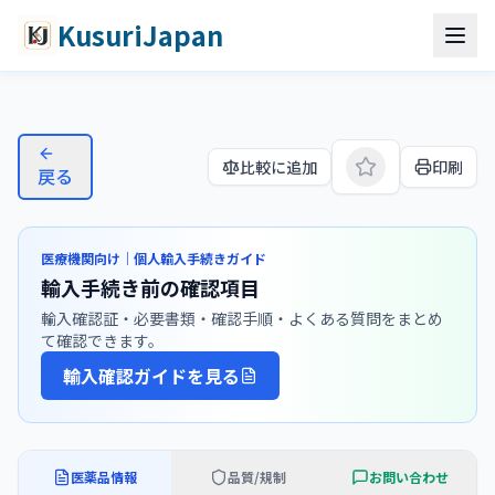
コンテンツへスキップ
メインコンテンツへスキップ
KusuriJapan
イクスタンジ（エンザルタミド
比較に追加
印刷
戻る
医療機関向け｜個人輸入手続きガイド
輸入手続き前の確認項目
輸入確認証・必要書類・確認手順・よくある質問をまとめ
て確認できます。
輸入確認ガイドを見る
医薬品情報
品質/規制
お問い合わせ