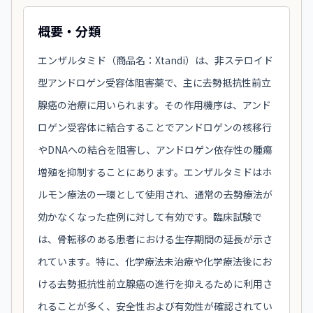
概要・分類
エンザルタミド（商品名：Xtandi）は、非ステロイド
型アンドロゲン受容体阻害薬で、主に去勢抵抗性前立
腺癌の治療に用いられます。その作用機序は、アンド
ロゲン受容体に結合することでアンドロゲンの核移行
やDNAへの結合を阻害し、アンドロゲン依存性の腫瘍
増殖を抑制することにあります。エンザルタミドはホ
ルモン療法の一環として使用され、通常の去勢療法が
効かなくなった症例に対して有効です。臨床試験で
は、骨転移のある患者における生存期間の延長が示さ
れています。特に、化学療法未治療や化学療法後にお
ける去勢抵抗性前立腺癌の進行を抑えるために利用さ
れることが多く、安全性および有効性が確認されてい