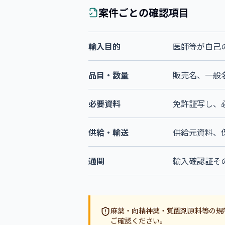
案件ごとの確認項目
輸入目的
医師等が自己
品目・数量
販売名、一般
必要資料
免許証写し、
供給・輸送
供給元資料、
通関
輸入確認証そ
麻薬・向精神薬・覚醒剤原料等の規
ご確認ください。