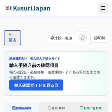
コンテンツへスキップ
メインコンテンツへスキップ
KusuriJapan
グルコバイ（アカルボース）
比較に追加
印刷
戻る
医療機関向け｜個人輸入手続きガイド
輸入手続き前の確認項目
輸入確認証・必要書類・確認手順・よくある質問をまとめ
て確認できます。
輸入確認ガイドを見る
医薬品情報
品質/規制
お問い合わせ